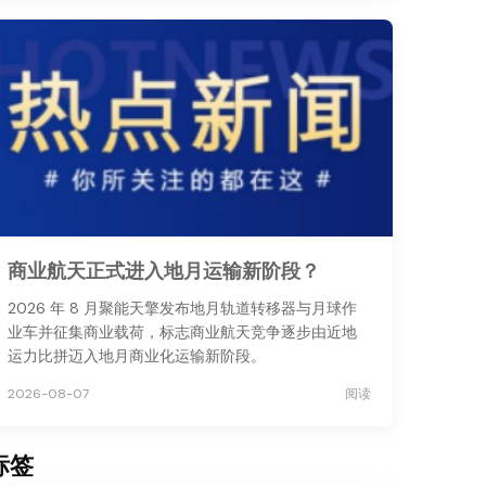
商业航天正式进入地月运输新阶段？
2026 年 8 月聚能天擎发布地月轨道转移器与月球作
业车并征集商业载荷，标志商业航天竞争逐步由近地
运力比拼迈入地月商业化运输新阶段。
2026-08-07
阅读
标签