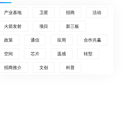
产业基地
卫星
招商
活动
火箭发射
项目
新三板
政策
通信
应用
合作共赢
空间
芯片
遥感
转型
招商推介
文创
科普