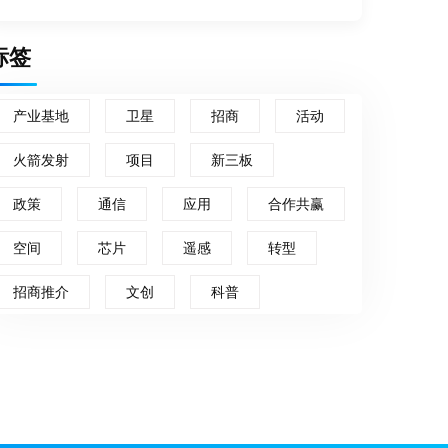
标签
产业基地
卫星
招商
活动
火箭发射
项目
新三板
政策
通信
应用
合作共赢
空间
芯片
遥感
转型
招商推介
文创
科普