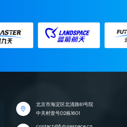
北京市海淀区北清路81号院
中关村壹号D2栋1601
contact@futurespace.cn