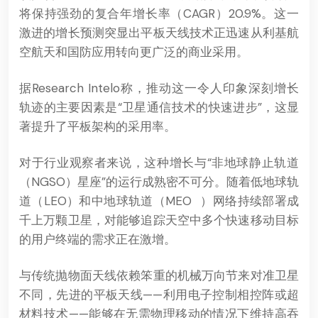
将保持强劲的复合年增长率（CAGR）20.9%。这一
激进的增长预测突显出平板天线技术正迅速从利基航
空航天和国防应用转向更广泛的商业采用。
据Research Intelo称，推动这一令人印象深刻增长
轨迹的主要因素是“卫星通信技术的快速进步”，这显
著提升了平板架构的采用率。
对于行业观察者来说，这种增长与“非地球静止轨道
（NGSO）星座”的运行成熟密不可分。随着低地球轨
道（LEO）和中地球轨道（
MEO
）网络持续部署成
千上万颗卫星，对能够追踪天空中多个快速移动目标
的用户终端的需求正在激增。
与传统抛物面天线依赖笨重的机械万向节来对准卫星
不同，先进的平板天线——利用电子控制相控阵或超
材料技术——能够在无需物理移动的情况下维持高吞