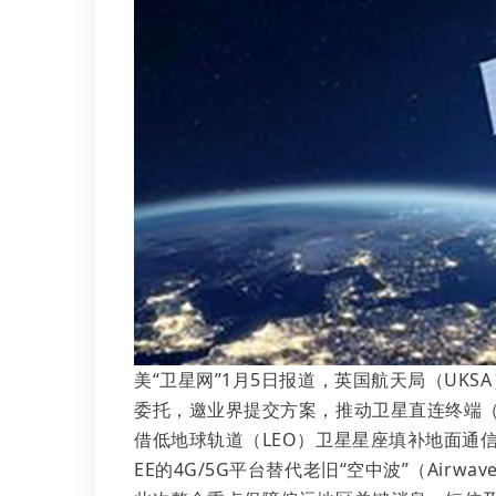
美“卫星网”1月5日报道，英国航天局（UKS
委托，邀业界提交方案，推动卫星直连终端（
借低地球轨道（LEO）卫星星座填补地面通信
EE的4G/5G平台替代老旧“空中波”（Airwav