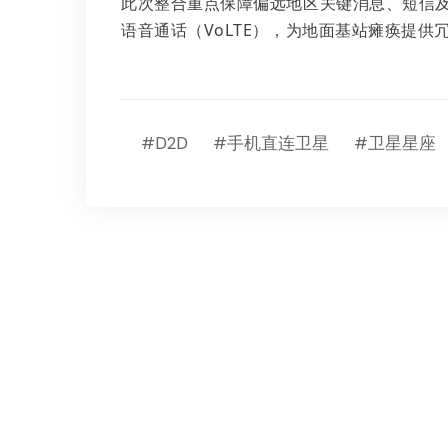
此次整合重点保障偏远地区关键消息、短信
语音通话（VoLTE），为地面基站瘫痪提供
#D2D
#手机直连卫星
#卫星星座