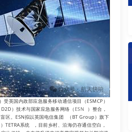
A）受英国内政部应急服务移动通信项目（ESMCP）
D2D）技术与国家应急服务网络（
ESN
）整合，
盲区。ESN拟以
英国电信集团
（BT Group）旗下
e）
TETRA系统
，目前乡村、沿海仍存通信空白，