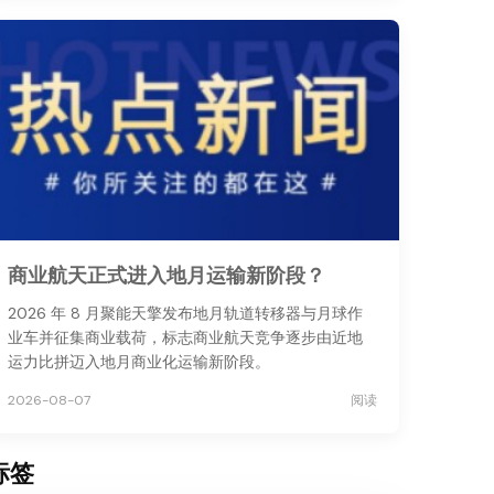
商业航天正式进入地月运输新阶段？
2026 年 8 月聚能天擎发布地月轨道转移器与月球作
业车并征集商业载荷，标志商业航天竞争逐步由近地
运力比拼迈入地月商业化运输新阶段。
2026-08-07
阅读
标签