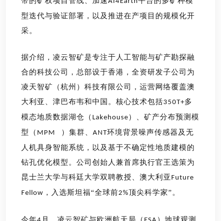
带的矿权项目管线、加速
平台的多矿种模
AI4Earth
型迭代与验证部署，以及推进在产项目的规模化开
采。
据介绍，
凌云智矿是专注于人工智能与矿产勘探融
合的科技公司，总部设于香港，全资研发子公司为
凌天智矿（杭州）科技有限公司，运营网络覆盖澳
大利亚、津巴布韦和中国。核心技术包括
多
350T+
模态地质数据湖仓（
）、矿产分布预测模
Lakehouse
型（
）集群、
环境背景噪声传感器及无
MPM
ANT
人机具身智能系统，以及基于不确定性地质建模的
钻孔优化模型。
公司
创始人兼首席执行官王选策为
昆士兰大学与科廷大学双聘教授、澳大利亚
Future
，入选斯坦福“全球前
顶尖科学家”
。
Fellow
2%
今年
月，凌云智矿与欧洲航天局（
）地球观测
4
ESA