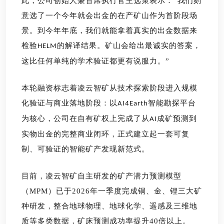
此，公司
创始人兼首席执行官王选策表示：
“我们刻
意选了一个今年就会出金的在产矿山作为首阶段场
景。到今年年底，我们就能拿着真实的出金数据来
检验
的解译结果。矿山会给出最诚实的答案，
HELM
这比任何单纯的学术验证都更有说服力。”
本轮融资标志着凌云智矿从技术探索阶段进入规模
化验证与商业落地阶段：以
智能勘探平台
AI4Earth
为核心，公司在自有矿权上完成了从
成矿预测到
AI
环，正式建立起一套可复
实物出金的完整商业闭
制、可验证的智能矿产发现新范式。
目前，凌云智矿自主研发的矿产潜力预测模型
（MPM）已于2026年一季度完成铜、金、锂三大矿
种研发，整合地球物理、地球化学、遥感及三维地
质等多类数据，矿床预测成功率提升40倍以上。