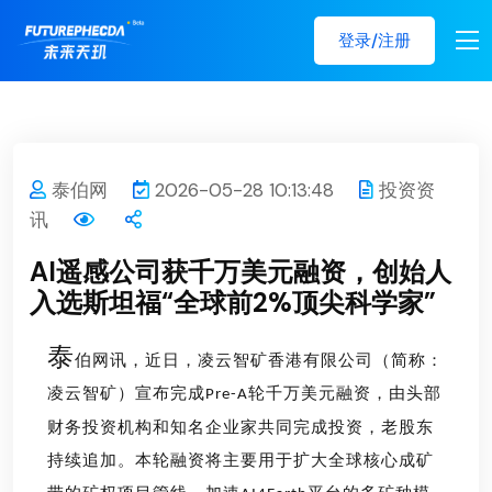
登录/注册
泰伯网
2026-05-28 10:13:48
投资资
讯
AI遥感公司获千万美元融资，创始人
入选斯坦福“全球前2%顶尖科学家”
泰
伯
网
讯
，
近日，凌云智矿香港有限公司
（
简称：
凌云智矿
）
宣布完成
轮千万美元融资，由头部
Pre-A
财务投资机构和知名企业家共同完成投资，老股东
持续追加。本轮融资将主要用于扩大全球核心成矿