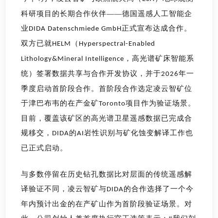
科研项目的长期合作伙伴
——
德国遥感人工智能企
业
正式宣布达成合作。
DIDA Datenschmiede GmbH
双方已就
（
HELM
Hyperspectral-Enabled
，高光谱矿床智能系
Lithology&Mineral Intelligence
统）签署数据共享与合作开发协议，并于
年一
2026
季度启动首阶段合作。首阶段合作选定凌云智矿位
于津巴布韦的在产金矿
项目作为验证场景。
Toronto
目前，覆盖该矿区的高光谱卫星遥感数据已完成合
规移交，
的
岩性识别与矿化蚀变解译工作也
DIDA
AI
已正式启动。
与多数停留在历史钻孔数据比对层面的传统遥感解
译验证不同，凌云智矿
与
的
合作选择了一个今
DIDA
年内预计出金的在产矿山作为首阶段验证场景。
对