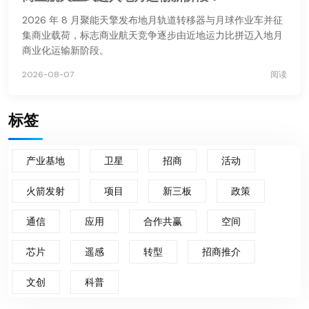
2026 年 8 月聚能天擎发布地月轨道转移器与月球作业车并征
集商业载荷，标志商业航天竞争逐步由近地运力比拼迈入地月
商业化运输新阶段。
2026-08-07
阅读
标签
产业基地
卫星
招商
活动
火箭发射
项目
新三板
政策
通信
应用
合作共赢
空间
芯片
遥感
转型
招商推介
文创
科普