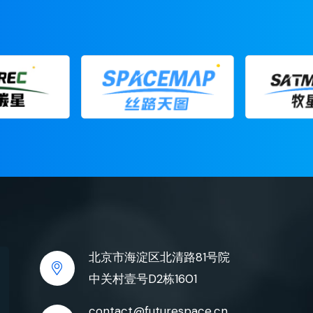
北京市海淀区北清路81号院
中关村壹号D2栋1601
contact@futurespace.cn