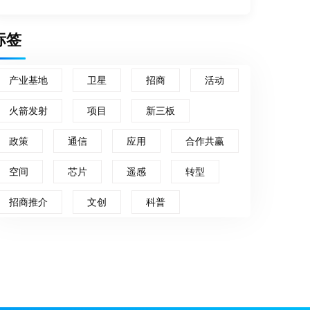
标签
产业基地
卫星
招商
活动
火箭发射
项目
新三板
政策
通信
应用
合作共赢
空间
芯片
遥感
转型
招商推介
文创
科普