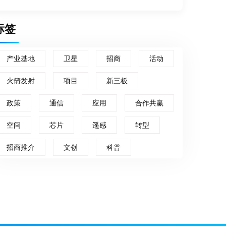
标签
产业基地
卫星
招商
活动
火箭发射
项目
新三板
政策
通信
应用
合作共赢
空间
芯片
遥感
转型
招商推介
文创
科普