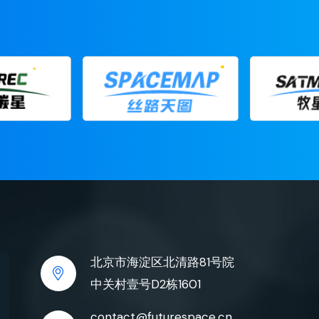
北京市海淀区北清路81号院
中关村壹号D2栋1601
contact@futurespace.cn