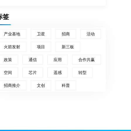
标签
产业基地
卫星
招商
活动
火箭发射
项目
新三板
政策
通信
应用
合作共赢
空间
芯片
遥感
转型
招商推介
文创
科普