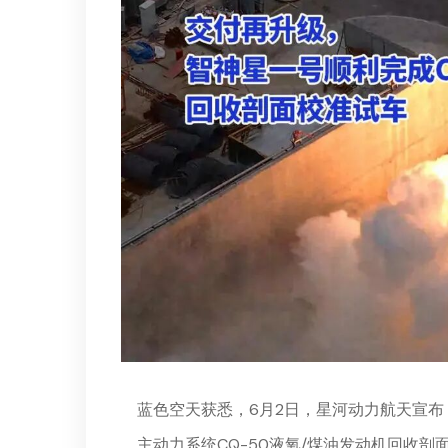
蓝色空天获悉，6月2日
，星河动力航天宣布
主动力系统CQ-50液氧/煤油发动机回收