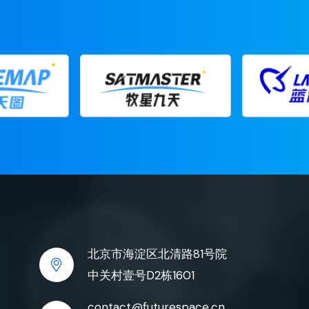
北京市海淀区北清路81号院
中关村壹号D2栋1601
contact@futurespace.cn