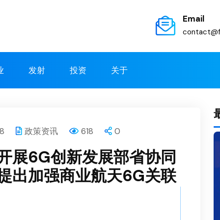
Email
contact@f
业
发射
投资
关于
8
政策资讯
618
0
开展6G创新发展部省协同
提出加强商业航天6G关联