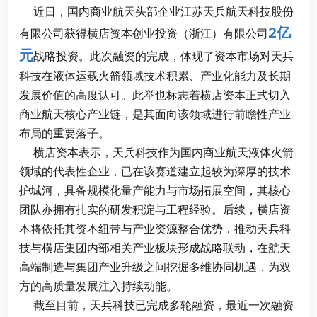
近日，国内商业航天头部企业江苏天兵航天科技股份
2亿
有限公司获得横店资本创业投资（浙江）有限公司
元
战略投资。此次融资的完成，体现了资本市场对
天兵
科技
在液体运载火箭领域技术积累、产业化能力及长期
发展价值的高度认可。此举也标志着横店资本正式切入
商业航天核心产业链，是其面向该领域进行前瞻性产业
布局的重要落子。
横店资本
表示，天兵科技作为国内商业航天液体火箭
领域的代表性企业，已在该赛道建立起较为深厚的技术
护城河，具备规模化量产能力与市场拓展空间，其核心
团队亦拥有扎实的研发积淀与工程经验。后续，横店资
本将依托其资本纽带与产业资源整合优势，推动天兵科
技与
横店集团
内部相关产业板块形成战略联动，在航天
高端制造与集团产业升级之间挖掘多维协同机遇，为双
方的高质量发展注入持续动能。
截至目前，天兵科技已完成多轮融资，最近一次融资