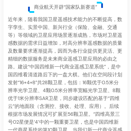
商业航天开辟“国家队新赛道”
近年来，随着我国卫星遥感技术能力的不断提高，数
字孪生、实景中国、新兴行业（保险、金融、交通
等）等领域的卫星应用场景逐渐成熟，市场对卫星遥
感数据的需求日益增加，对高分辨率遥感数据的质量
及数量要求逐渐提高，因而为各行业提供更灵活、更
精细的数据服务是未来商业遥感卫星应用的必由之
路。建设“中国四维新一代商业遥感卫星系统”，是中
国四维看清道路后下的一盘大棋。他们在空间段计划
发射“16+4+8”共28颗卫星，包括：16颗优于0.5米分
辨率光学卫星、4颗0.5米分辨率宽幅光学卫星、8颗
优于1米分辨率SAR卫星，同步建设匹配的基于“四维
云”的地面段（含测控、接收、处理、应用）。后续
根据市场发展情况可扩展至56颗卫星。“四维高景三
号02星便是‘4’中的一颗重要卫星，也是中国四维新
一代商星系统的第10颗卫星。当我们新一代商业遥感