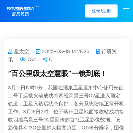
登录/注册
趣太空
2025-03-18 14:28:26
行研资
讯
734
0
“百公里级太空慧眼”一镜到底！
3月15日12时11分，我国在酒泉卫星发射中心使用长征
二号丁运载火箭成功将四维高景三号02星送入预定
轨道，卫星入轨后状态良好，各分系统陆续正常开机
工作。3月16日2时，位于喀什卫星地面接收站成功接
收四维高景三号02星回传的首批卫星影像数据。该
影像具有130公里超大幅宽范围，0.5米分辨率，图像