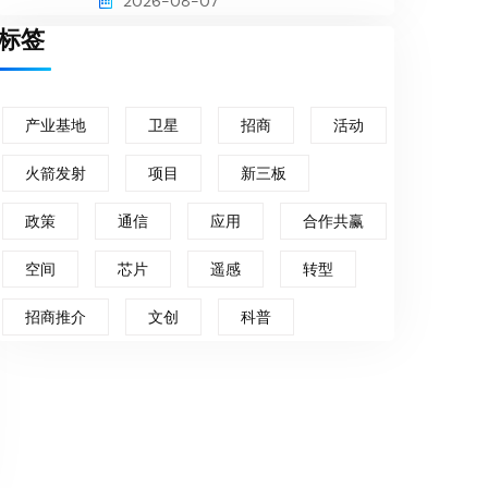
2026-08-07
标签
产业基地
卫星
招商
活动
火箭发射
项目
新三板
政策
通信
应用
合作共赢
空间
芯片
遥感
转型
招商推介
文创
科普