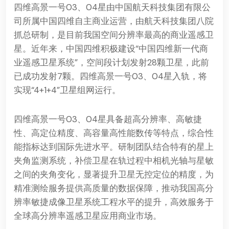
四维高景一号03、04星由中国航天科技集团有限公
司所属
中国四维
自主商业运营，由航天科技集团八院
抓总研制，是目前我国空间分辨率最高的商业遥感卫
星。近年来，
中国四维
积极建设“
中国四维
新一代商
业遥感卫星系统”，空间段计划发射28颗卫星，此前
已成功发射7颗。四维高景一号03、04星入轨，将
实现“4+1+4”卫星组网运行。
四维高景一号03、04星具备超高分辨率、高敏捷
性、高定位精度、高容量高性能数传等特点，综合性
能指标达到国际先进水平。研制团队结合特有的星上
夹角监测系统，补偿卫星在轨过程中相机光轴与星敏
之间的夹角变化，显著提升卫星无控定位的精度，为
精准测绘服务提供高质量的数据保障，推动我国高分
辨率敏捷成像卫星系统工程水平的提升，高效服务于
全球高分辨率遥感卫星应用商业市场。