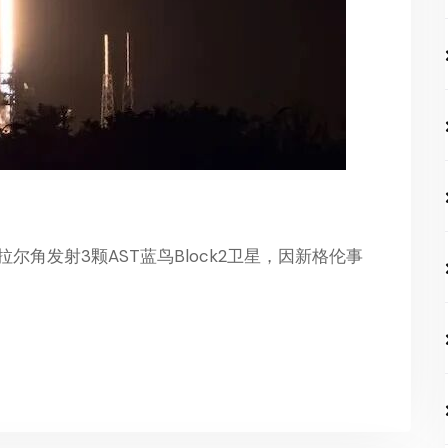
拉尔角发射3颗AST蓝鸟Block2卫星，因新格伦事