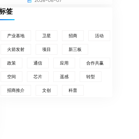
2026-08-07
标签
产业基地
卫星
招商
活动
火箭发射
项目
新三板
政策
通信
应用
合作共赢
空间
芯片
遥感
转型
招商推介
文创
科普